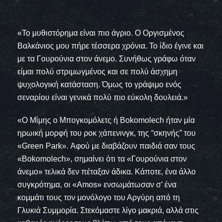
«Το μυθιστόρημα είναι πιο άγριο. Ο Οργισμένος
Βαλκάνιος μου πήρε τέσσερα χρόνια. Το ίδιο έγινε και
με τα Γουρούνια στον άνεμο. Συνήθως γράφω όταν
είμαι πολύ στριμωγμένος και σε πολύ άσχημη
ψυχολογική κατάσταση. Όμως το γράψιμο ενός
σεναρίου είναι γενικά πολύ πιο εύκολη δουλειά.»
«Ο Μίμης ο Μπογκομόλετς ή Bokomolech ήταν μία
ηρωική μορφή του ροκ χάπενινγκ, της “σκηνής” του
«Green Park». Αφού με διαβάζουν παιδιά σαν τους
«Bokomolech», σημαίνει ότι τα «Γουρούνια στον
άνεμο» τελικά δεν πέταξαν άδικα. Κάποτε, ένα άλλο
συγκρότημα, οι «Amos» ενσωμάτωσαν σ’ ένα
κομμάτι τους τον μονόλογο του Αργύρη από τη
Γλυκιά Συμμορία. Στεκόμαστε λίγο μακριά, αλλά στις