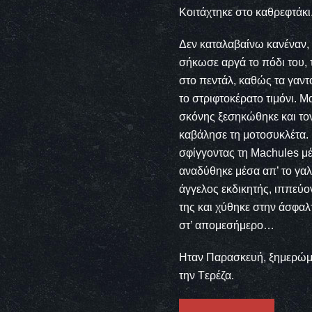
Kοιτάχτηκε στο καθρεφτάκι
Δεν καταλαβαίνω κανέναν, 
σήκωσε αργά το πόδι του, 
στο πεντάλ, καθώς τα γαντ
το στριφτοκέρατο τιμόνι.
σκόνης ξεσηκώθηκε και τον 
καβάλησε τη μοτοσυκλέτα. K
σφίγγοντας τη Machules μές
αναδύθηκε μέσα απ’ το γα
άγγελος εκδικητής, ιππεύο
της και χύθηκε στην άσφαλ
στ’ απομεσήμερο…
Hταν Παρασκευή, ξημερώμα
την Tερέζα.