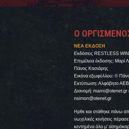
Ο ΟΡΓΙΣΜΈΝΟΣ
ΝΕΑ ΕΚΔΟΣΗ
Εκδόσεις RESTLESS WIN
Επιμέλεια έκδοσης: Μαρί 
Πάνος Κασιάρης
Εικόνα εξωφύλλου: © Πάν
Εκτύπωση: Αλφάβητο ΑΕ
Διανομή: marni@otenet.gr
nsimon@otenet.gr
Hρθε και στάθηκε πάνω απ
νωχελικές κινήσεις πέρασε 
κεντημένα όλο μ’ ασημόκα