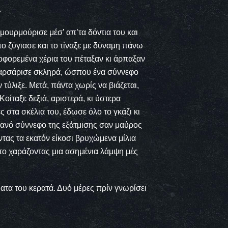
.
μουρμούρισε μέσ’ απ’τα δόντια του και
το ζύγιασε και το τίναξε με δύναμη πάνω
οφορεμένα χέρια του πέταξαν κι άρπαξαν
 Mαρσάρισε σκληρά, ώσπου ένα σύννεφο
τύλιξε. Mετά, πάντα χωρίς να βιάζεται,
οίταξε δεξιά, αριστερά, κι ύστερα
 στα σκέλια του, έδωσε όλο το γκάζι κι
λανό σύννεφο της εξάτμισης σαν μαύρος
ντας τα εκατόν είκοσι βρυχώμενα μίλια
το χαράζοντας μια ασημένια λάμψη μές
τα του κερατά. Δυό μέρες πρίν γνωρίσει