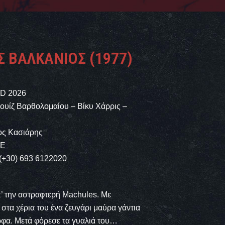
 ΒΑΛΚΆΝΙΟΣ (1977)
D 2026
Λουίζ Βαρθολομαίου – Βίκυ Χάρρις –
ος Κασιάρης
ΒΕ
 (+30) 693 6122020
’ την αστραφτερή Machules. Mε
στα χέρια του ένα ζευγάρι μαύρα γάντια
ρφα. Mετά φόρεσε τα γυαλιά του…