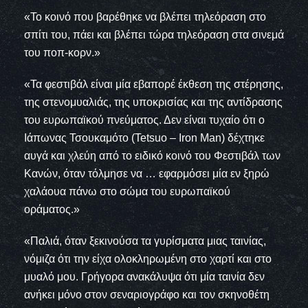
«Το κοινό που βαρέθηκε να βλέπει τηλεόραση στο
σπίτι του, πάει και βλέπει τώρα τηλεόραση στα σινεμά
του ποπ-κορν.»
«Τα φεστιβάλ είναι μία εβαπορέ έκθεση της στέρησης,
της στενομυαλιάς, της υποκρισίας και της αντίδρασης
του ευρωπαϊκού πνεύματος. Δεν είναι τυχαίο ότι ο
Ιάπωνας Τσουκαμότο (Tetsuo – Iron Man) δέχτηκε
αυγά και χλεύη από το ειδικό κοινό του Φεστιβάλ των
Κανών, όταν τόλμησε να … εφαρμόσει μία εν ξηρώ
χαλάουα πάνω στο σώμα του ευρωπαϊκού
οράματος.»
«Παλιά, όταν ξεκινούσα τα γυρίσματα μιας ταινίας,
νόμιζα ότι την είχα ολοκληρωμένη στο χαρτί και στο
μυαλό μου. Γρήγορα ανακάλυψα ότι μία ταινία δεν
ανήκει μόνο στον σεναριογράφο και τον σκηνοθέτη